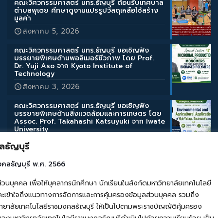
คณะวิศวกรรมศาสตร์ มทร.ธัญบุรี ต้อนรับเทศบาล
ตำบลพุเตย ศึกษาดูงานแปรรูปวัสดุเหลือใช้สร้าง
มูลค่า
สิงหาคม 5, 2026
คณะวิศวกรรมศาสตร์ มทร.ธัญบุรี ขอเชิญฟัง
บรรยายพิเศษด้านพอลิเมอร์ชีวภาพ โดย Prof.
Dr. Yuji Aso จาก Kyoto Institute of
Technology
สิงหาคม 3, 2026
คณะวิศวกรรมศาสตร์ มทร.ธัญบุรี ขอเชิญฟัง
บรรยายพิเศษด้านสิ่งแวดล้อมและการเกษตร โดย
Assoc. Prof. Takahashi Katsuyuki จาก Iwate
University
สิงหาคม 3, 2026
ธัญบุรี
คณะวิศวกรรมศาสตร์ มทร.ธัญบุรี ขอเชิญฟัง
งคลธัญบุรี พ.ศ. 2566
บรรยายพิเศษ “Micro/Nano Bubble
Technologies” โดย Prof. Kiyoshi Yoshikawa
คล เพื่อให้บุคลากรนักศึกษา นักเรียนในสังกัดมหาวิทยาลัยเทคโนโลยี
จากมหาวิทยาลัยเกียวโต
เข้าใจถึงแนวทางการจัดการและการคุ้มครองข้อมูลส่วนบุคคล รวมถึง
สิงหาคม 3, 2026
ยาลัยเทคโนโลยีราชมงคลธัญบุรี ให้เป็นไปตามพระราชบัญญัติคุ้มครอง