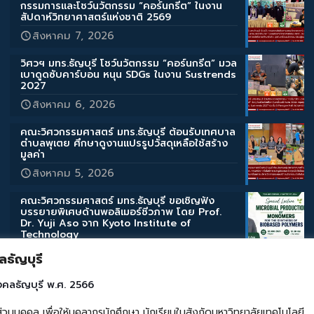
กรรมการและโชว์นวัตกรรม “คอร์นกรีต” ในงาน
สัปดาห์วิทยาศาสตร์แห่งชาติ 2569
สิงหาคม 7, 2026
วิศวฯ มทร.ธัญบุรี โชว์นวัตกรรม “คอร์นกรีต” มวล
เบาดูดซับคาร์บอน หนุน SDGs ในงาน Sustrends
2027
สิงหาคม 6, 2026
คณะวิศวกรรมศาสตร์ มทร.ธัญบุรี ต้อนรับเทศบาล
ตำบลพุเตย ศึกษาดูงานแปรรูปวัสดุเหลือใช้สร้าง
มูลค่า
สิงหาคม 5, 2026
คณะวิศวกรรมศาสตร์ มทร.ธัญบุรี ขอเชิญฟัง
บรรยายพิเศษด้านพอลิเมอร์ชีวภาพ โดย Prof.
Dr. Yuji Aso จาก Kyoto Institute of
Technology
สิงหาคม 3, 2026
ธัญบุรี
คณะวิศวกรรมศาสตร์ มทร.ธัญบุรี ขอเชิญฟัง
งคลธัญบุรี พ.ศ. 2566
บรรยายพิเศษด้านสิ่งแวดล้อมและการเกษตร โดย
Assoc. Prof. Takahashi Katsuyuki จาก Iwate
คล เพื่อให้บุคลากรนักศึกษา นักเรียนในสังกัดมหาวิทยาลัยเทคโนโลยี