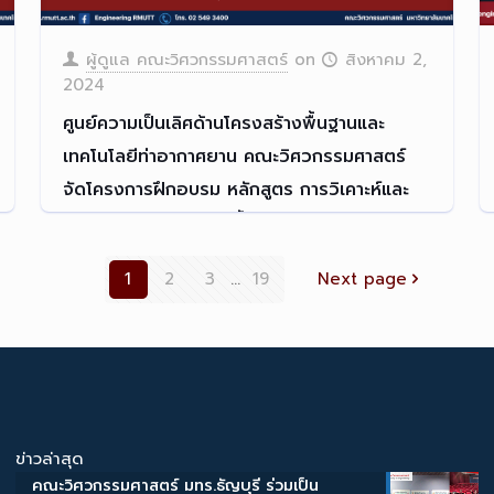
ผู้ดูแล คณะวิศวกรรมศาสตร์
on
สิงหาคม 2,
2024
ศูนย์ความเป็นเลิศด้านโครงสร้างพื้นฐานและ
เทคโนโลยีท่าอากาศยาน คณะวิศวกรรมศาสตร์
จัดโครงการฝึกอบรม หลักสูตร การวิเคาะห์และ
ออกแบบโครงสร้างผิวพื้นจราจรสนามบิน (CEIA-
TC01: Airport pavement analysis and
1
2
3
...
19
Next page
design – PAD) ให้กับบุคคลากรของ บริษัท ท่า
อากาศยานไทย จำกัด (มหาชน)
บรรยากาศงานอบรมหลักสูตร CE
[…]
Read more
ข่าวล่าสุด
คณะวิศวกรรมศาสตร์ มทร.ธัญบุรี ร่วมเป็น