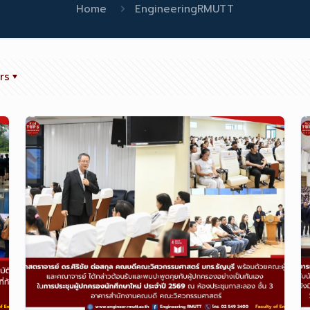
Home
EngineeringRMUTT
rs