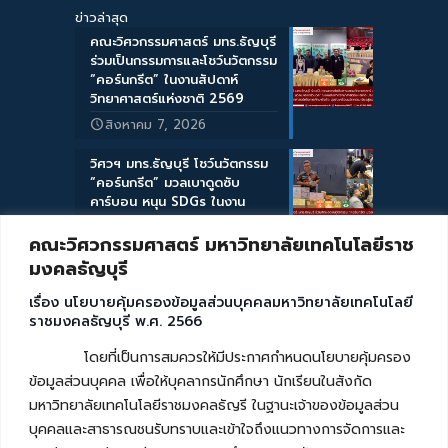
ข่าวล่าสุด
คณะวิศวกรรมศาสตร์ มทร.ธัญบุรี
ร่วมเป็นกรรมการและโชว์นวัตกรรม
“คอร์นกรีต” ในงานสัปดาห์
วิทยาศาสตร์แห่งชาติ 2569
สิงหาคม 7, 2026
วิศวฯ มทร.ธัญบุรี โชว์นวัตกรรม
“คอร์นกรีต” มวลเบาดูดซับ
คาร์บอน หนุน SDGs ในงาน
Sustrends 2027
คณะวิศวกรรมศาสตร์ มหาวิทยาลัยเทคโนโลยีราช
สิงหาคม 6, 2026
มงคลธัญบุรี
คณะวิศวกรรมศาสตร์ มทร.ธัญบุรี
เรื่อง นโยบายคุ้มครองข้อมูลส่วนบุคคลมหาวิทยาลัยเทคโนโลยี
ต้อนรับเทศบาลตำบลพุเตย ศึกษา
ราชมงคลธัญบุรี พ.ศ. 2566
ดูงานแปรรูปวัสดุเหลือใช้สร้าง
มูลค่า
โดยที่เป็นการสมควรให้มีประกาศกำหนดนโยบายคุ้มครอง
สิงหาคม 5, 2026
ข้อมูลส่วนบุคคล เพื่อให้บุคลากรนักศึกษา นักเรียนในสังกัด
มหาวิทยาลัยเทคโนโลยีราชมงคลธัญรี ในฐานะเจ้าของข้อมูลส่วน
คณะวิศวกรรมศาสตร์ มทร.ธัญบุรี
ขอเชิญฟังบรรยายพิเศษด้านพอลิ
บุคคลและสาธารณชนรับทราบและเข้าใจถึงแนวทางการจัดการและ
เมอร์ชีวภาพ โดย Prof. Dr. Yuji