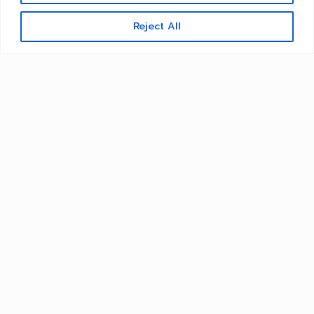
Reject All
Copyright © 2026 คณะวิศวกรรมศาสตร์ มหาวิทยาลัย
เทคโนโลยีราชมงคลธัญบุรี