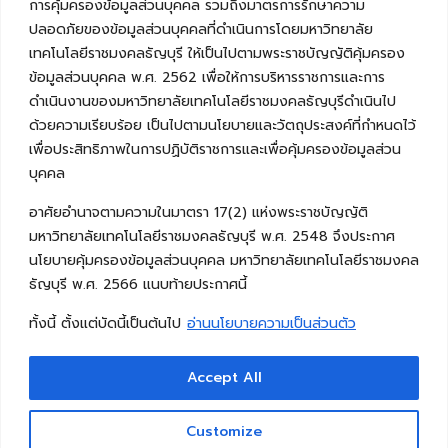
การคุ้มครองข้อมูลส่วนบุคคล รวมถึงมาตรการรักษาความ
Aso จาก Kyoto Institute of
ปลอดภัยของข้อมูลส่วนบุคคลที่ดำเนินการโดยมหาวิทยาลัย
Technology
เทคโนโลยีราชมงคลธัญบุรี ให้เป็นไปตามพระราชบัญญัติคุ้มครอง
สิงหาคม 3, 2026
ข้อมูลส่วนบุคคล พ.ศ. 2562 เพื่อให้การบริหารราชการและการ
ดำเนินงานของมหาวิทยาลัยเทคโนโลยีราชมงคลธัญบุรีดำเนินไป
คณะวิศวกรรมศาสตร์ มทร.ธัญบุรี
ขอเชิญฟังบรรยายพิเศษด้านสิ่ง
ด้วยความเรียบร้อย เป็นไปตามนโยบายและวัตถุประสงค์ที่กำหนดไว้
แวดล้อมและการเกษตร โดย
เพื่อประสิทธิภาพในการปฏิบัติราชการและเพื่อคุ้มครองข้อมูลส่วน
Assoc. Prof. Takahashi
บุคคล
Katsuyuki จาก Iwate
University
อาศัยอำนาจตามความในมาตรา 17(2) แห่งพระราชบัญญัติ
สิงหาคม 3, 2026
มหาวิทยาลัยเทคโนโลยีราชมงคลธัญบุรี พ.ศ. 2548 จึงประกาศ
นโยบายคุ้มครองข้อมูลส่วนบุคคล มหาวิทยาลัยเทคโนโลยีราชมงคล
ธัญบุรี พ.ศ. 2566 แนบท้ายประกาศนี้
ทั้งนี้ ตั้งแต่บัดนี้เป็นต้นไป
อ่านนโยบายความเป็นส่วนตัว
Accept All
Customize