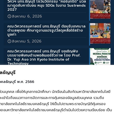
วิศวฯ มทร.ธัญบุรี โชว์นวัตกรรม “คอร์นกรีต” มวล
เบาดูดซับคาร์บอน หนุน SDGs ในงาน Sustrends
2027
สิงหาคม 6, 2026
คณะวิศวกรรมศาสตร์ มทร.ธัญบุรี ต้อนรับเทศบาล
ตำบลพุเตย ศึกษาดูงานแปรรูปวัสดุเหลือใช้สร้าง
มูลค่า
สิงหาคม 5, 2026
คณะวิศวกรรมศาสตร์ มทร.ธัญบุรี ขอเชิญฟัง
บรรยายพิเศษด้านพอลิเมอร์ชีวภาพ โดย Prof.
Dr. Yuji Aso จาก Kyoto Institute of
Technology
สิงหาคม 3, 2026
ธัญบุรี
คณะวิศวกรรมศาสตร์ มทร.ธัญบุรี ขอเชิญฟัง
งคลธัญบุรี พ.ศ. 2566
บรรยายพิเศษด้านสิ่งแวดล้อมและการเกษตร โดย
Assoc. Prof. Takahashi Katsuyuki จาก Iwate
คล เพื่อให้บุคลากรนักศึกษา นักเรียนในสังกัดมหาวิทยาลัยเทคโนโลยี
University
เข้าใจถึงแนวทางการจัดการและการคุ้มครองข้อมูลส่วนบุคคล รวมถึง
สิงหาคม 3, 2026
ยาลัยเทคโนโลยีราชมงคลธัญบุรี ให้เป็นไปตามพระราชบัญญัติคุ้มครอง
ของมหาวิทยาลัยเทคโนโลยีราชมงคลธัญบุรีดำเนินไปด้วยความเรียบร้อย เป็น