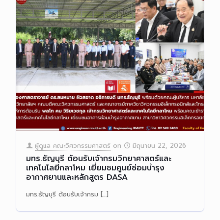
ผู้ดูแล คณะวิศวกรรมศาสตร์
on
มิถุนายน 22, 2026
มทร.ธัญบุรี ต้อนรับเจ้ากรมวิทยาศาสตร์และ
เทคโนโลยีกลาโหม เยี่ยมชมศูนย์ซ่อมบำรุง
อากาศยานและหลักสูตร DASA
มทร.ธัญบุรี ต้อนรับเจ้ากรม
[…]
Read more