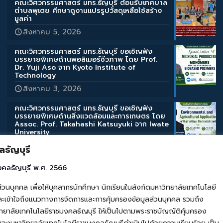
คณะวิศวกรรมศาสตร์ มทร.ธัญบุรี ต้อนรับเทศบาล
ตำบลพุเตย ศึกษาดูงานแปรรูปวัสดุเหลือใช้สร้าง
มูลค่า
สิงหาคม 5, 2026
คณะวิศวกรรมศาสตร์ มทร.ธัญบุรี ขอเชิญฟัง
บรรยายพิเศษด้านพอลิเมอร์ชีวภาพ โดย Prof.
Dr. Yuji Aso จาก Kyoto Institute of
Technology
สิงหาคม 3, 2026
คณะวิศวกรรมศาสตร์ มทร.ธัญบุรี ขอเชิญฟัง
บรรยายพิเศษด้านสิ่งแวดล้อมและการเกษตร โดย
Assoc. Prof. Takahashi Katsuyuki จาก Iwate
University
สิงหาคม 3, 2026
ธัญบุรี
คณะวิศวกรรมศาสตร์ มทร.ธัญบุรี ขอเชิญฟัง
งคลธัญบุรี พ.ศ. 2566
บรรยายพิเศษ “Micro/Nano Bubble
Technologies” โดย Prof. Kiyoshi Yoshikawa
คล เพื่อให้บุคลากรนักศึกษา นักเรียนในสังกัดมหาวิทยาลัยเทคโนโลยี
จากมหาวิทยาลัยเกียวโต
เข้าใจถึงแนวทางการจัดการและการคุ้มครองข้อมูลส่วนบุคคล รวมถึง
สิงหาคม 3, 2026
ยาลัยเทคโนโลยีราชมงคลธัญบุรี ให้เป็นไปตามพระราชบัญญัติคุ้มครอง