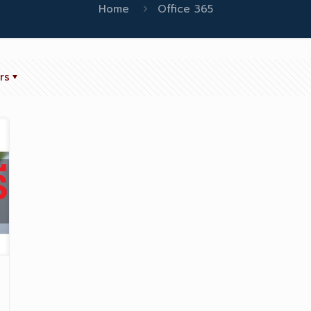
Home
Office 365
rs