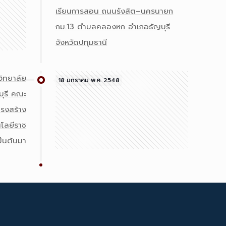
เรียนการสอน ถนนรังสิต–นครนายก
กม.13 ตำบลคลองหก อำเภอธัญบุรี
จังหวัดปทุมธานี
วิทยาลัย
18 มกราคม พ.ศ. 2548
ุรี คณะ
ครงสร้าง
โลยีราช
ป็นต้นมา