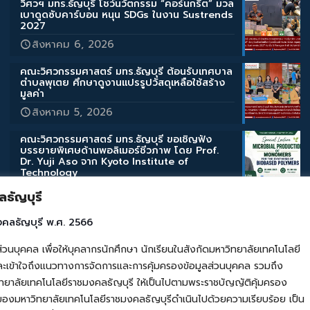
วิศวฯ มทร.ธัญบุรี โชว์นวัตกรรม “คอร์นกรีต” มวล
เบาดูดซับคาร์บอน หนุน SDGs ในงาน Sustrends
2027
สิงหาคม 6, 2026
คณะวิศวกรรมศาสตร์ มทร.ธัญบุรี ต้อนรับเทศบาล
ตำบลพุเตย ศึกษาดูงานแปรรูปวัสดุเหลือใช้สร้าง
มูลค่า
สิงหาคม 5, 2026
คณะวิศวกรรมศาสตร์ มทร.ธัญบุรี ขอเชิญฟัง
บรรยายพิเศษด้านพอลิเมอร์ชีวภาพ โดย Prof.
Dr. Yuji Aso จาก Kyoto Institute of
Technology
สิงหาคม 3, 2026
ธัญบุรี
คณะวิศวกรรมศาสตร์ มทร.ธัญบุรี ขอเชิญฟัง
งคลธัญบุรี พ.ศ. 2566
บรรยายพิเศษด้านสิ่งแวดล้อมและการเกษตร โดย
Assoc. Prof. Takahashi Katsuyuki จาก Iwate
คล เพื่อให้บุคลากรนักศึกษา นักเรียนในสังกัดมหาวิทยาลัยเทคโนโลยี
University
เข้าใจถึงแนวทางการจัดการและการคุ้มครองข้อมูลส่วนบุคคล รวมถึง
สิงหาคม 3, 2026
ยาลัยเทคโนโลยีราชมงคลธัญบุรี ให้เป็นไปตามพระราชบัญญัติคุ้มครอง
ของมหาวิทยาลัยเทคโนโลยีราชมงคลธัญบุรีดำเนินไปด้วยความเรียบร้อย เป็น