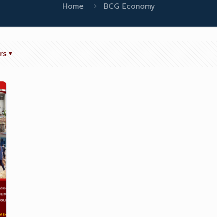
Home
BCG Economy
rs