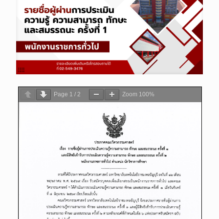
Page
1
/
2
Zoom
100%