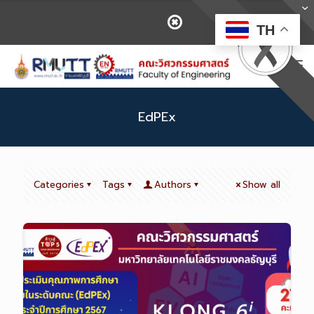
TH
EdPEx
Categories
Tags
Authors
Show all