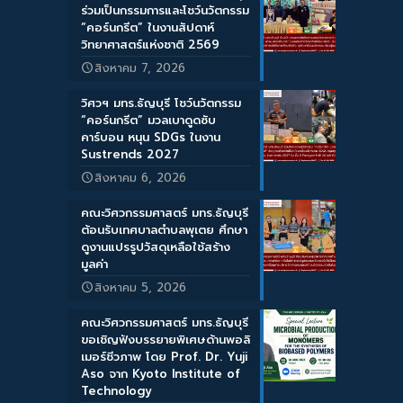
ร่วมเป็นกรรมการและโชว์นวัตกรรม
“คอร์นกรีต” ในงานสัปดาห์
วิทยาศาสตร์แห่งชาติ 2569
สิงหาคม 7, 2026
วิศวฯ มทร.ธัญบุรี โชว์นวัตกรรม
“คอร์นกรีต” มวลเบาดูดซับ
คาร์บอน หนุน SDGs ในงาน
Sustrends 2027
สิงหาคม 6, 2026
คณะวิศวกรรมศาสตร์ มทร.ธัญบุรี
ต้อนรับเทศบาลตำบลพุเตย ศึกษา
ดูงานแปรรูปวัสดุเหลือใช้สร้าง
มูลค่า
สิงหาคม 5, 2026
คณะวิศวกรรมศาสตร์ มทร.ธัญบุรี
ขอเชิญฟังบรรยายพิเศษด้านพอลิ
เมอร์ชีวภาพ โดย Prof. Dr. Yuji
Aso จาก Kyoto Institute of
Technology