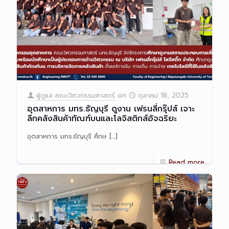
ผู้ดูแล คณะวิศวกรรมศาสตร์
on
ตุลาคม 18, 2025
อุตสาหการ มทร.ธัญบุรี ดูงาน เฟรนลี่กรุ๊ปส์ เจาะ
ลึกคลังสินค้าทัณฑ์บนและโลจิสติกส์อัจฉริยะ
อุตสาหการ มทร.ธัญบุรี ศึกษ
[…]
Read more