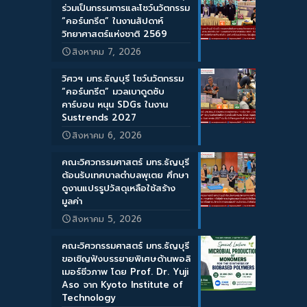
ร่วมเป็นกรรมการและโชว์นวัตกรรม
“คอร์นกรีต” ในงานสัปดาห์
วิทยาศาสตร์แห่งชาติ 2569
สิงหาคม 7, 2026
วิศวฯ มทร.ธัญบุรี โชว์นวัตกรรม
“คอร์นกรีต” มวลเบาดูดซับ
คาร์บอน หนุน SDGs ในงาน
Sustrends 2027
สิงหาคม 6, 2026
คณะวิศวกรรมศาสตร์ มทร.ธัญบุรี
ต้อนรับเทศบาลตำบลพุเตย ศึกษา
ดูงานแปรรูปวัสดุเหลือใช้สร้าง
มูลค่า
สิงหาคม 5, 2026
คณะวิศวกรรมศาสตร์ มทร.ธัญบุรี
ขอเชิญฟังบรรยายพิเศษด้านพอลิ
เมอร์ชีวภาพ โดย Prof. Dr. Yuji
Aso จาก Kyoto Institute of
Technology