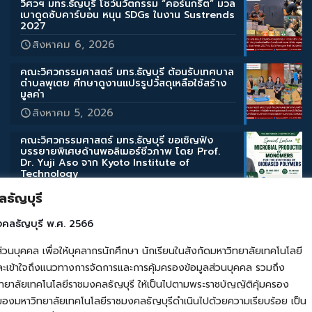
วิศวฯ มทร.ธัญบุรี โชว์นวัตกรรม “คอร์นกรีต” มวล
เบาดูดซับคาร์บอน หนุน SDGs ในงาน Sustrends
2027
สิงหาคม 6, 2026
คณะวิศวกรรมศาสตร์ มทร.ธัญบุรี ต้อนรับเทศบาล
ตำบลพุเตย ศึกษาดูงานแปรรูปวัสดุเหลือใช้สร้าง
มูลค่า
สิงหาคม 5, 2026
คณะวิศวกรรมศาสตร์ มทร.ธัญบุรี ขอเชิญฟัง
บรรยายพิเศษด้านพอลิเมอร์ชีวภาพ โดย Prof.
Dr. Yuji Aso จาก Kyoto Institute of
Technology
สิงหาคม 3, 2026
ธัญบุรี
คณะวิศวกรรมศาสตร์ มทร.ธัญบุรี ขอเชิญฟัง
งคลธัญบุรี พ.ศ. 2566
บรรยายพิเศษด้านสิ่งแวดล้อมและการเกษตร โดย
Assoc. Prof. Takahashi Katsuyuki จาก Iwate
คล เพื่อให้บุคลากรนักศึกษา นักเรียนในสังกัดมหาวิทยาลัยเทคโนโลยี
University
เข้าใจถึงแนวทางการจัดการและการคุ้มครองข้อมูลส่วนบุคคล รวมถึง
สิงหาคม 3, 2026
ยาลัยเทคโนโลยีราชมงคลธัญบุรี ให้เป็นไปตามพระราชบัญญัติคุ้มครอง
ของมหาวิทยาลัยเทคโนโลยีราชมงคลธัญบุรีดำเนินไปด้วยความเรียบร้อย เป็น