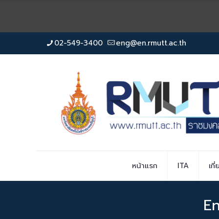
02-549-3400
eng@en.rmutt.ac.th
หน้าแรก
ITA
เกี
E