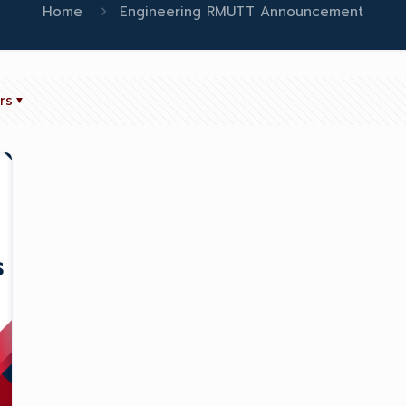
Home
Engineering RMUTT Announcement
rs