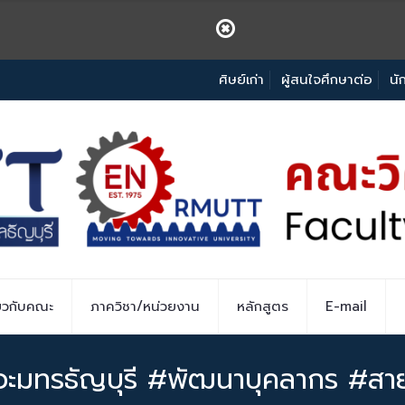
ศิษย์เก่า
ผู้สนใจศึกษาต่อ
นั
่ยวกับคณะ
ภาควิชา/หน่วยงาน
หลักสูตร
E-mail
มทรธัญบุรี #พัฒนาบุคลากร #สา