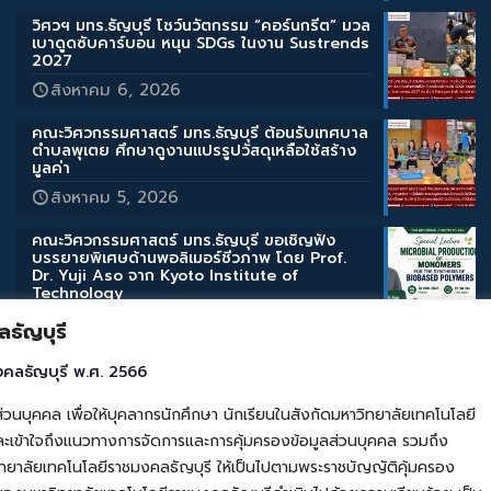
วิศวฯ มทร.ธัญบุรี โชว์นวัตกรรม “คอร์นกรีต” มวล
เบาดูดซับคาร์บอน หนุน SDGs ในงาน Sustrends
2027
สิงหาคม 6, 2026
คณะวิศวกรรมศาสตร์ มทร.ธัญบุรี ต้อนรับเทศบาล
ตำบลพุเตย ศึกษาดูงานแปรรูปวัสดุเหลือใช้สร้าง
มูลค่า
สิงหาคม 5, 2026
คณะวิศวกรรมศาสตร์ มทร.ธัญบุรี ขอเชิญฟัง
บรรยายพิเศษด้านพอลิเมอร์ชีวภาพ โดย Prof.
Dr. Yuji Aso จาก Kyoto Institute of
Technology
สิงหาคม 3, 2026
ธัญบุรี
คณะวิศวกรรมศาสตร์ มทร.ธัญบุรี ขอเชิญฟัง
งคลธัญบุรี พ.ศ. 2566
บรรยายพิเศษด้านสิ่งแวดล้อมและการเกษตร โดย
Assoc. Prof. Takahashi Katsuyuki จาก Iwate
คล เพื่อให้บุคลากรนักศึกษา นักเรียนในสังกัดมหาวิทยาลัยเทคโนโลยี
University
เข้าใจถึงแนวทางการจัดการและการคุ้มครองข้อมูลส่วนบุคคล รวมถึง
สิงหาคม 3, 2026
ยาลัยเทคโนโลยีราชมงคลธัญบุรี ให้เป็นไปตามพระราชบัญญัติคุ้มครอง