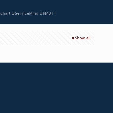
owchart #ServiceMind #RMUTT
Show all