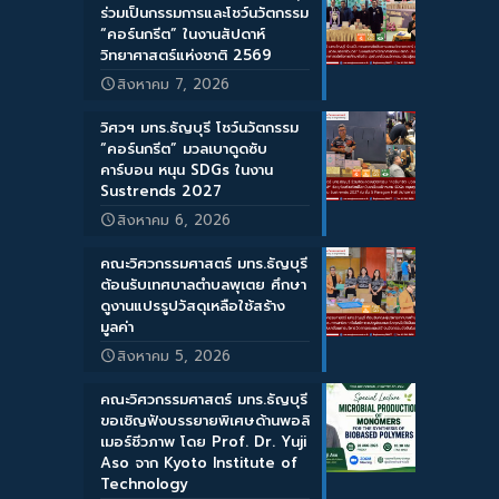
ร่วมเป็นกรรมการและโชว์นวัตกรรม
“คอร์นกรีต” ในงานสัปดาห์
วิทยาศาสตร์แห่งชาติ 2569
สิงหาคม 7, 2026
วิศวฯ มทร.ธัญบุรี โชว์นวัตกรรม
“คอร์นกรีต” มวลเบาดูดซับ
คาร์บอน หนุน SDGs ในงาน
Sustrends 2027
สิงหาคม 6, 2026
คณะวิศวกรรมศาสตร์ มทร.ธัญบุรี
ต้อนรับเทศบาลตำบลพุเตย ศึกษา
ดูงานแปรรูปวัสดุเหลือใช้สร้าง
มูลค่า
สิงหาคม 5, 2026
คณะวิศวกรรมศาสตร์ มทร.ธัญบุรี
ขอเชิญฟังบรรยายพิเศษด้านพอลิ
เมอร์ชีวภาพ โดย Prof. Dr. Yuji
Aso จาก Kyoto Institute of
Technology