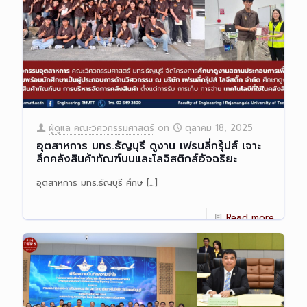
ผู้ดูแล คณะวิศวกรรมศาสตร์
on
ตุลาคม 18, 2025
อุตสาหการ มทร.ธัญบุรี ดูงาน เฟรนลี่กรุ๊ปส์ เจาะ
ลึกคลังสินค้าทัณฑ์บนและโลจิสติกส์อัจฉริยะ
อุตสาหการ มทร.ธัญบุรี ศึกษ
[…]
Read more