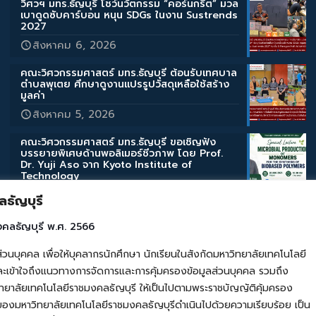
วิศวฯ มทร.ธัญบุรี โชว์นวัตกรรม “คอร์นกรีต” มวล
เบาดูดซับคาร์บอน หนุน SDGs ในงาน Sustrends
2027
สิงหาคม 6, 2026
คณะวิศวกรรมศาสตร์ มทร.ธัญบุรี ต้อนรับเทศบาล
ตำบลพุเตย ศึกษาดูงานแปรรูปวัสดุเหลือใช้สร้าง
มูลค่า
สิงหาคม 5, 2026
คณะวิศวกรรมศาสตร์ มทร.ธัญบุรี ขอเชิญฟัง
บรรยายพิเศษด้านพอลิเมอร์ชีวภาพ โดย Prof.
Dr. Yuji Aso จาก Kyoto Institute of
Technology
สิงหาคม 3, 2026
ธัญบุรี
คณะวิศวกรรมศาสตร์ มทร.ธัญบุรี ขอเชิญฟัง
งคลธัญบุรี พ.ศ. 2566
บรรยายพิเศษด้านสิ่งแวดล้อมและการเกษตร โดย
Assoc. Prof. Takahashi Katsuyuki จาก Iwate
คล เพื่อให้บุคลากรนักศึกษา นักเรียนในสังกัดมหาวิทยาลัยเทคโนโลยี
University
เข้าใจถึงแนวทางการจัดการและการคุ้มครองข้อมูลส่วนบุคคล รวมถึง
สิงหาคม 3, 2026
ยาลัยเทคโนโลยีราชมงคลธัญบุรี ให้เป็นไปตามพระราชบัญญัติคุ้มครอง
ของมหาวิทยาลัยเทคโนโลยีราชมงคลธัญบุรีดำเนินไปด้วยความเรียบร้อย เป็น