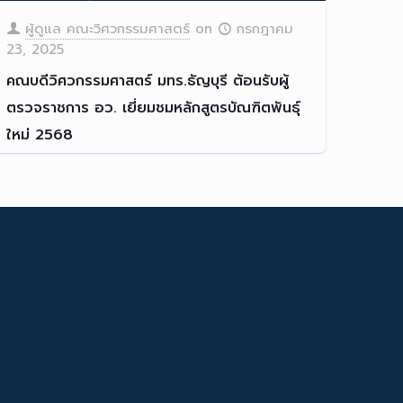
ผู้ดูแล คณะวิศวกรรมศาสตร์
on
กรกฎาคม
23, 2025
คณบดีวิศวกรรมศาสตร์ มทร.ธัญบุรี ต้อนรับผู้
ตรวจราชการ อว. เยี่ยมชมหลักสูตรบัณฑิตพันธุ์
ใหม่ 2568
รศ.ดร.สรพงษ์ ภวสุปรีย์ คณบ
[…]
Read more