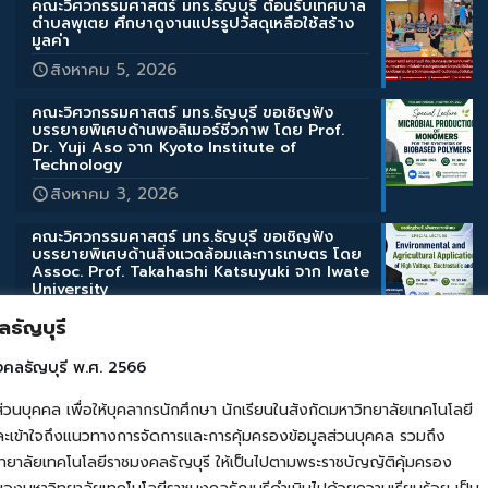
คณะวิศวกรรมศาสตร์ มทร.ธัญบุรี ต้อนรับเทศบาล
ตำบลพุเตย ศึกษาดูงานแปรรูปวัสดุเหลือใช้สร้าง
มูลค่า
สิงหาคม 5, 2026
คณะวิศวกรรมศาสตร์ มทร.ธัญบุรี ขอเชิญฟัง
บรรยายพิเศษด้านพอลิเมอร์ชีวภาพ โดย Prof.
Dr. Yuji Aso จาก Kyoto Institute of
Technology
สิงหาคม 3, 2026
คณะวิศวกรรมศาสตร์ มทร.ธัญบุรี ขอเชิญฟัง
บรรยายพิเศษด้านสิ่งแวดล้อมและการเกษตร โดย
Assoc. Prof. Takahashi Katsuyuki จาก Iwate
University
สิงหาคม 3, 2026
ธัญบุรี
คณะวิศวกรรมศาสตร์ มทร.ธัญบุรี ขอเชิญฟัง
งคลธัญบุรี พ.ศ. 2566
บรรยายพิเศษ “Micro/Nano Bubble
Technologies” โดย Prof. Kiyoshi Yoshikawa
คล เพื่อให้บุคลากรนักศึกษา นักเรียนในสังกัดมหาวิทยาลัยเทคโนโลยี
จากมหาวิทยาลัยเกียวโต
เข้าใจถึงแนวทางการจัดการและการคุ้มครองข้อมูลส่วนบุคคล รวมถึง
สิงหาคม 3, 2026
ยาลัยเทคโนโลยีราชมงคลธัญบุรี ให้เป็นไปตามพระราชบัญญัติคุ้มครอง