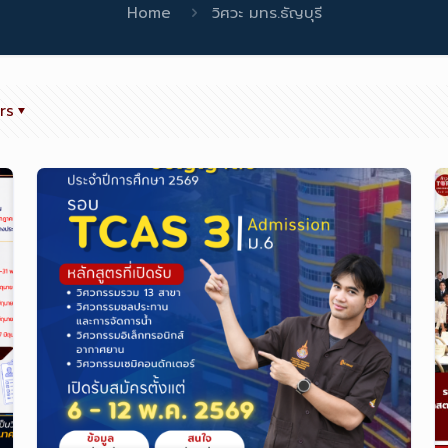
Home
วิศวะ มทร.ธัญบุรี
rs