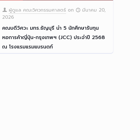
ผู้ดูแล คณะวิศวกรรมศาสตร์
on
มีนาคม 20,
2026
คณบดีวิศวะ มทร.ธัญบุรี นำ 5 นักศึกษารับทุน
หอการค้าญี่ปุ่น-กรุงเทพฯ (JCC) ประจำปี 2568
ณ โรงแรมแรมแบรนดท์
ผู้บริหารวิศวะ มทร.ธัญบุรี
[…]
Read more