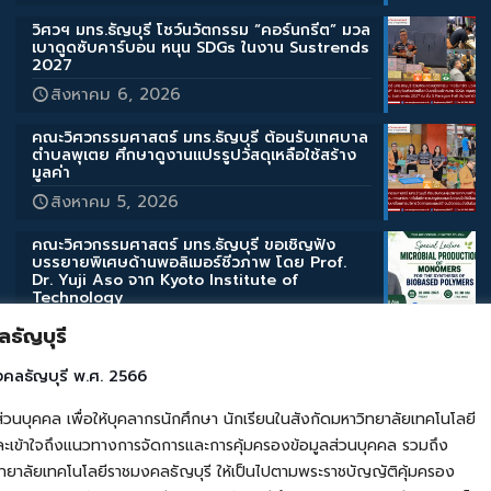
วิศวฯ มทร.ธัญบุรี โชว์นวัตกรรม “คอร์นกรีต” มวล
เบาดูดซับคาร์บอน หนุน SDGs ในงาน Sustrends
2027
สิงหาคม 6, 2026
คณะวิศวกรรมศาสตร์ มทร.ธัญบุรี ต้อนรับเทศบาล
ตำบลพุเตย ศึกษาดูงานแปรรูปวัสดุเหลือใช้สร้าง
มูลค่า
สิงหาคม 5, 2026
คณะวิศวกรรมศาสตร์ มทร.ธัญบุรี ขอเชิญฟัง
บรรยายพิเศษด้านพอลิเมอร์ชีวภาพ โดย Prof.
Dr. Yuji Aso จาก Kyoto Institute of
Technology
สิงหาคม 3, 2026
ธัญบุรี
คณะวิศวกรรมศาสตร์ มทร.ธัญบุรี ขอเชิญฟัง
งคลธัญบุรี พ.ศ. 2566
บรรยายพิเศษด้านสิ่งแวดล้อมและการเกษตร โดย
Assoc. Prof. Takahashi Katsuyuki จาก Iwate
คล เพื่อให้บุคลากรนักศึกษา นักเรียนในสังกัดมหาวิทยาลัยเทคโนโลยี
University
เข้าใจถึงแนวทางการจัดการและการคุ้มครองข้อมูลส่วนบุคคล รวมถึง
สิงหาคม 3, 2026
ยาลัยเทคโนโลยีราชมงคลธัญบุรี ให้เป็นไปตามพระราชบัญญัติคุ้มครอง