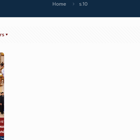
Home
ร.10
rs