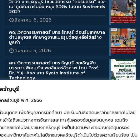
วิศวฯ มทร.ธัญบุรี โชว์นวัตกรรม “คอร์นกรีต” มวล
เบาดูดซับคาร์บอน หนุน SDGs ในงาน Sustrends
2027
สิงหาคม 6, 2026
คณะวิศวกรรมศาสตร์ มทร.ธัญบุรี ต้อนรับเทศบาล
ตำบลพุเตย ศึกษาดูงานแปรรูปวัสดุเหลือใช้สร้าง
มูลค่า
สิงหาคม 5, 2026
คณะวิศวกรรมศาสตร์ มทร.ธัญบุรี ขอเชิญฟัง
บรรยายพิเศษด้านพอลิเมอร์ชีวภาพ โดย Prof.
Dr. Yuji Aso จาก Kyoto Institute of
Technology
สิงหาคม 3, 2026
ธัญบุรี
คณะวิศวกรรมศาสตร์ มทร.ธัญบุรี ขอเชิญฟัง
งคลธัญบุรี พ.ศ. 2566
บรรยายพิเศษด้านสิ่งแวดล้อมและการเกษตร โดย
Assoc. Prof. Takahashi Katsuyuki จาก Iwate
คล เพื่อให้บุคลากรนักศึกษา นักเรียนในสังกัดมหาวิทยาลัยเทคโนโลยี
University
เข้าใจถึงแนวทางการจัดการและการคุ้มครองข้อมูลส่วนบุคคล รวมถึง
สิงหาคม 3, 2026
ยาลัยเทคโนโลยีราชมงคลธัญบุรี ให้เป็นไปตามพระราชบัญญัติคุ้มครอง
ของมหาวิทยาลัยเทคโนโลยีราชมงคลธัญบุรีดำเนินไปด้วยความเรียบร้อย เป็น