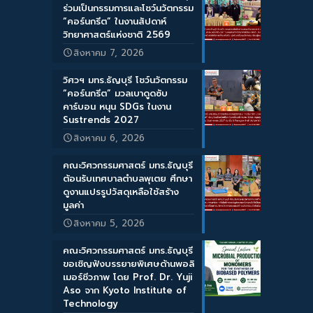
ร่วมเป็นกรรมการและโชว์นวัตกรรม
“คอร์นกรีต” ในงานสัปดาห์
วิทยาศาสตร์แห่งชาติ 2569
สิงหาคม 7, 2026
วิศวฯ มทร.ธัญบุรี โชว์นวัตกรรม
“คอร์นกรีต” มวลเบาดูดซับ
คาร์บอน หนุน SDGs ในงาน
Sustrends 2027
สิงหาคม 6, 2026
คณะวิศวกรรมศาสตร์ มทร.ธัญบุรี
ต้อนรับเทศบาลตำบลพุเตย ศึกษา
ดูงานแปรรูปวัสดุเหลือใช้สร้าง
มูลค่า
สิงหาคม 5, 2026
คณะวิศวกรรมศาสตร์ มทร.ธัญบุรี
ขอเชิญฟังบรรยายพิเศษด้านพอลิ
เมอร์ชีวภาพ โดย Prof. Dr. Yuji
Aso จาก Kyoto Institute of
Technology