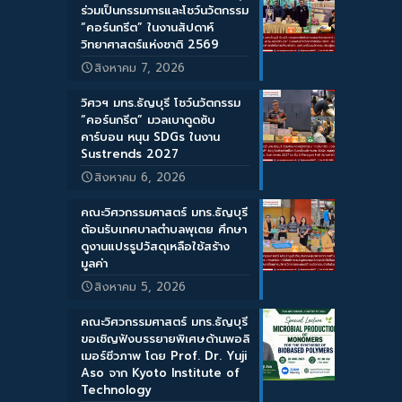
ร่วมเป็นกรรมการและโชว์นวัตกรรม
“คอร์นกรีต” ในงานสัปดาห์
วิทยาศาสตร์แห่งชาติ 2569
สิงหาคม 7, 2026
วิศวฯ มทร.ธัญบุรี โชว์นวัตกรรม
“คอร์นกรีต” มวลเบาดูดซับ
คาร์บอน หนุน SDGs ในงาน
Sustrends 2027
สิงหาคม 6, 2026
คณะวิศวกรรมศาสตร์ มทร.ธัญบุรี
ต้อนรับเทศบาลตำบลพุเตย ศึกษา
ดูงานแปรรูปวัสดุเหลือใช้สร้าง
มูลค่า
สิงหาคม 5, 2026
คณะวิศวกรรมศาสตร์ มทร.ธัญบุรี
ขอเชิญฟังบรรยายพิเศษด้านพอลิ
เมอร์ชีวภาพ โดย Prof. Dr. Yuji
Aso จาก Kyoto Institute of
Technology