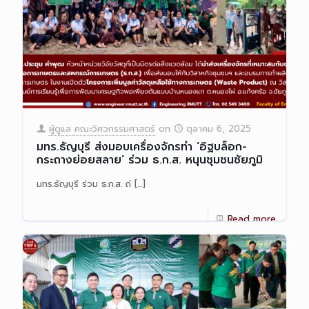
ผู้ดูแล คณะวิศวกรรมศาสตร์
on
ตุลาคม 6, 2025
มทร.ธัญบุรี ส่งมอบเครื่องจักรทำ ‘อิฐบล็อก-
กระถางย่อยสลาย’ ร่วม ธ.ก.ส. หนุนชุมชนชัยภูมิ
มทร.ธัญบุรี ร่วม ธ.ก.ส. ถ่
[…]
Read more