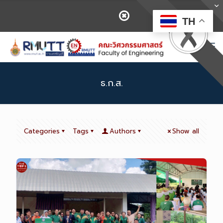
TH
ธ.ก.ส.
Categories
Tags
Authors
Show all