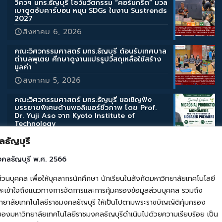
วิศวฯ มทร.ธัญบุรี โชว์นวัตกรรม “คอร์นกรีต” มวล
เบาดูดซับคาร์บอน หนุน SDGs ในงาน Sustrends
2027
สิงหาคม 6, 2026
คณะวิศวกรรมศาสตร์ มทร.ธัญบุรี ต้อนรับเทศบาล
ตำบลพุเตย ศึกษาดูงานแปรรูปวัสดุเหลือใช้สร้าง
มูลค่า
สิงหาคม 5, 2026
คณะวิศวกรรมศาสตร์ มทร.ธัญบุรี ขอเชิญฟัง
บรรยายพิเศษด้านพอลิเมอร์ชีวภาพ โดย Prof.
Dr. Yuji Aso จาก Kyoto Institute of
Technology
สิงหาคม 3, 2026
ธัญบุรี
คณะวิศวกรรมศาสตร์ มทร.ธัญบุรี ขอเชิญฟัง
งคลธัญบุรี พ.ศ. 2566
บรรยายพิเศษด้านสิ่งแวดล้อมและการเกษตร โดย
Assoc. Prof. Takahashi Katsuyuki จาก Iwate
คล เพื่อให้บุคลากรนักศึกษา นักเรียนในสังกัดมหาวิทยาลัยเทคโนโลยี
University
เข้าใจถึงแนวทางการจัดการและการคุ้มครองข้อมูลส่วนบุคคล รวมถึง
สิงหาคม 3, 2026
ยาลัยเทคโนโลยีราชมงคลธัญบุรี ให้เป็นไปตามพระราชบัญญัติคุ้มครอง
ของมหาวิทยาลัยเทคโนโลยีราชมงคลธัญบุรีดำเนินไปด้วยความเรียบร้อย เป็น