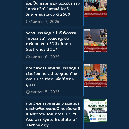
ร่วมเป็นกรรมการและโชว์นวัตกรรม
“คอร์นกรีต” ในงานสัปดาห์
วิทยาศาสตร์แห่งชาติ 2569
สิงหาคม 7, 2026
วิศวฯ มทร.ธัญบุรี โชว์นวัตกรรม
“คอร์นกรีต” มวลเบาดูดซับ
คาร์บอน หนุน SDGs ในงาน
Sustrends 2027
สิงหาคม 6, 2026
คณะวิศวกรรมศาสตร์ มทร.ธัญบุรี
ต้อนรับเทศบาลตำบลพุเตย ศึกษา
ดูงานแปรรูปวัสดุเหลือใช้สร้าง
มูลค่า
สิงหาคม 5, 2026
คณะวิศวกรรมศาสตร์ มทร.ธัญบุรี
ขอเชิญฟังบรรยายพิเศษด้านพอลิ
เมอร์ชีวภาพ โดย Prof. Dr. Yuji
Aso จาก Kyoto Institute of
Technology