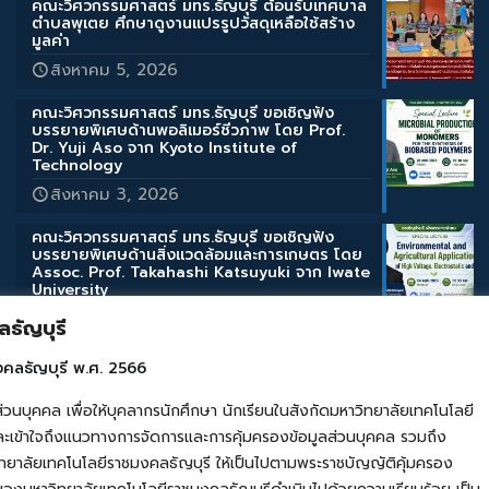
คณะวิศวกรรมศาสตร์ มทร.ธัญบุรี ต้อนรับเทศบาล
ตำบลพุเตย ศึกษาดูงานแปรรูปวัสดุเหลือใช้สร้าง
มูลค่า
สิงหาคม 5, 2026
คณะวิศวกรรมศาสตร์ มทร.ธัญบุรี ขอเชิญฟัง
บรรยายพิเศษด้านพอลิเมอร์ชีวภาพ โดย Prof.
Dr. Yuji Aso จาก Kyoto Institute of
Technology
สิงหาคม 3, 2026
คณะวิศวกรรมศาสตร์ มทร.ธัญบุรี ขอเชิญฟัง
บรรยายพิเศษด้านสิ่งแวดล้อมและการเกษตร โดย
Assoc. Prof. Takahashi Katsuyuki จาก Iwate
University
สิงหาคม 3, 2026
ธัญบุรี
คณะวิศวกรรมศาสตร์ มทร.ธัญบุรี ขอเชิญฟัง
งคลธัญบุรี พ.ศ. 2566
บรรยายพิเศษ “Micro/Nano Bubble
Technologies” โดย Prof. Kiyoshi Yoshikawa
คล เพื่อให้บุคลากรนักศึกษา นักเรียนในสังกัดมหาวิทยาลัยเทคโนโลยี
จากมหาวิทยาลัยเกียวโต
เข้าใจถึงแนวทางการจัดการและการคุ้มครองข้อมูลส่วนบุคคล รวมถึง
สิงหาคม 3, 2026
ยาลัยเทคโนโลยีราชมงคลธัญบุรี ให้เป็นไปตามพระราชบัญญัติคุ้มครอง