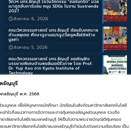
วิศวฯ มทร.ธัญบุรี โชว์นวัตกรรม “คอร์นกรีต” มวล
เบาดูดซับคาร์บอน หนุน SDGs ในงาน Sustrends
2027
สิงหาคม 6, 2026
คณะวิศวกรรมศาสตร์ มทร.ธัญบุรี ต้อนรับเทศบาล
ตำบลพุเตย ศึกษาดูงานแปรรูปวัสดุเหลือใช้สร้าง
มูลค่า
สิงหาคม 5, 2026
คณะวิศวกรรมศาสตร์ มทร.ธัญบุรี ขอเชิญฟัง
บรรยายพิเศษด้านพอลิเมอร์ชีวภาพ โดย Prof.
Dr. Yuji Aso จาก Kyoto Institute of
Technology
สิงหาคม 3, 2026
ธัญบุรี
คณะวิศวกรรมศาสตร์ มทร.ธัญบุรี ขอเชิญฟัง
งคลธัญบุรี พ.ศ. 2566
บรรยายพิเศษด้านสิ่งแวดล้อมและการเกษตร โดย
Assoc. Prof. Takahashi Katsuyuki จาก Iwate
คล เพื่อให้บุคลากรนักศึกษา นักเรียนในสังกัดมหาวิทยาลัยเทคโนโลยี
University
เข้าใจถึงแนวทางการจัดการและการคุ้มครองข้อมูลส่วนบุคคล รวมถึง
สิงหาคม 3, 2026
ยาลัยเทคโนโลยีราชมงคลธัญบุรี ให้เป็นไปตามพระราชบัญญัติคุ้มครอง
ของมหาวิทยาลัยเทคโนโลยีราชมงคลธัญบุรีดำเนินไปด้วยความเรียบร้อย เป็น