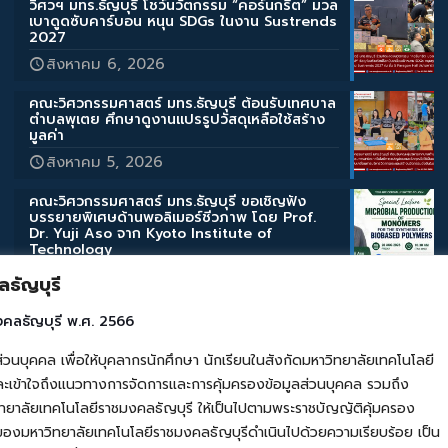
วิศวฯ มทร.ธัญบุรี โชว์นวัตกรรม “คอร์นกรีต” มวล
เบาดูดซับคาร์บอน หนุน SDGs ในงาน Sustrends
2027
สิงหาคม 6, 2026
คณะวิศวกรรมศาสตร์ มทร.ธัญบุรี ต้อนรับเทศบาล
ตำบลพุเตย ศึกษาดูงานแปรรูปวัสดุเหลือใช้สร้าง
มูลค่า
สิงหาคม 5, 2026
คณะวิศวกรรมศาสตร์ มทร.ธัญบุรี ขอเชิญฟัง
บรรยายพิเศษด้านพอลิเมอร์ชีวภาพ โดย Prof.
Dr. Yuji Aso จาก Kyoto Institute of
Technology
สิงหาคม 3, 2026
ธัญบุรี
คณะวิศวกรรมศาสตร์ มทร.ธัญบุรี ขอเชิญฟัง
งคลธัญบุรี พ.ศ. 2566
บรรยายพิเศษด้านสิ่งแวดล้อมและการเกษตร โดย
Assoc. Prof. Takahashi Katsuyuki จาก Iwate
คล เพื่อให้บุคลากรนักศึกษา นักเรียนในสังกัดมหาวิทยาลัยเทคโนโลยี
University
เข้าใจถึงแนวทางการจัดการและการคุ้มครองข้อมูลส่วนบุคคล รวมถึง
สิงหาคม 3, 2026
ยาลัยเทคโนโลยีราชมงคลธัญบุรี ให้เป็นไปตามพระราชบัญญัติคุ้มครอง
ของมหาวิทยาลัยเทคโนโลยีราชมงคลธัญบุรีดำเนินไปด้วยความเรียบร้อย เป็น