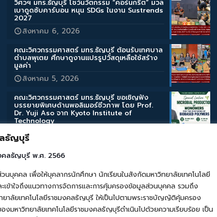
วิศวฯ มทร.ธัญบุรี โชว์นวัตกรรม “คอร์นกรีต” มวล
เบาดูดซับคาร์บอน หนุน SDGs ในงาน Sustrends
2027
สิงหาคม 6, 2026
คณะวิศวกรรมศาสตร์ มทร.ธัญบุรี ต้อนรับเทศบาล
ตำบลพุเตย ศึกษาดูงานแปรรูปวัสดุเหลือใช้สร้าง
มูลค่า
สิงหาคม 5, 2026
คณะวิศวกรรมศาสตร์ มทร.ธัญบุรี ขอเชิญฟัง
บรรยายพิเศษด้านพอลิเมอร์ชีวภาพ โดย Prof.
Dr. Yuji Aso จาก Kyoto Institute of
Technology
สิงหาคม 3, 2026
ธัญบุรี
คณะวิศวกรรมศาสตร์ มทร.ธัญบุรี ขอเชิญฟัง
งคลธัญบุรี พ.ศ. 2566
บรรยายพิเศษด้านสิ่งแวดล้อมและการเกษตร โดย
Assoc. Prof. Takahashi Katsuyuki จาก Iwate
คล เพื่อให้บุคลากรนักศึกษา นักเรียนในสังกัดมหาวิทยาลัยเทคโนโลยี
University
เข้าใจถึงแนวทางการจัดการและการคุ้มครองข้อมูลส่วนบุคคล รวมถึง
สิงหาคม 3, 2026
ยาลัยเทคโนโลยีราชมงคลธัญบุรี ให้เป็นไปตามพระราชบัญญัติคุ้มครอง
ของมหาวิทยาลัยเทคโนโลยีราชมงคลธัญบุรีดำเนินไปด้วยความเรียบร้อย เป็น