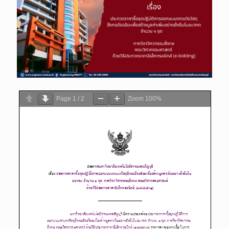
Page
1
/
2
Zoom
100%