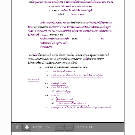
Page
1
/
2
Zoom
100%