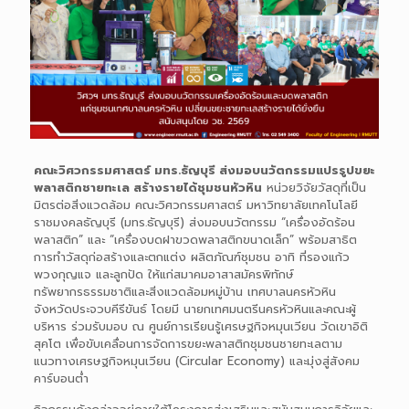
คณะวิศวกรรมศาสตร์ มทร.ธัญบุรี ส่งมอบนวัตกรรมแปรรูปขยะ
พลาสติกชายทะเล สร้างรายได้ชุมชนหัวหิน
หน่วยวิจัยวัสดุที่เป็น
มิตรต่อสิ่งแวดล้อม คณะวิศวกรรมศาสตร์ มหาวิทยาลัยเทคโนโลยี
ราชมงคลธัญบุรี (มทร.ธัญบุรี) ส่งมอบนวัตกรรม “เครื่องอัดร้อน
พลาสติก” และ “เครื่องบดฝาขวดพลาสติกขนาดเล็ก” พร้อมสาธิต
การทำวัสดุก่อสร้างและตกแต่ง ผลิตภัณฑ์ชุมชน อาทิ ที่รองแก้ว
พวงกุญแจ และลูกปัด ให้แก่สมาคมอาสาสมัครพิทักษ์
ทรัพยากรธรรมชาติและสิ่งแวดล้อมหมู่บ้าน เทศบาลนครหัวหิน
จังหวัดประจวบคีรีขันธ์ โดยมี นายกเทศมนตรีนครหัวหินและคณะผู้
บริหาร ร่วมรับมอบ ณ ศูนย์การเรียนรู้เศรษฐกิจหมุนเวียน วัดเขาอิติ
สุคโต เพื่อขับเคลื่อนการจัดการขยะพลาสติกชุมชนชายทะเลตาม
แนวทางเศรษฐกิจหมุนเวียน (Circular Economy) และมุ่งสู่สังคม
คาร์บอนต่ำ