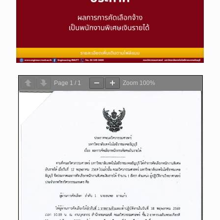
Page
1
/
1
Zoom
100%