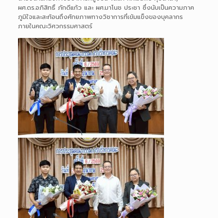
ผศ.ดร.อภิสิทธิ์ ภักดีแก้ว และ ผศ.มาโนช ประชา ซึ่งนับเป็นความภาค
ภูมิใจและสะท้อนถึงศักยภาพทางวิชาการที่เข้มแข็งของบุคลากร
ภายในคณะวิศวกรรมศาสตร์