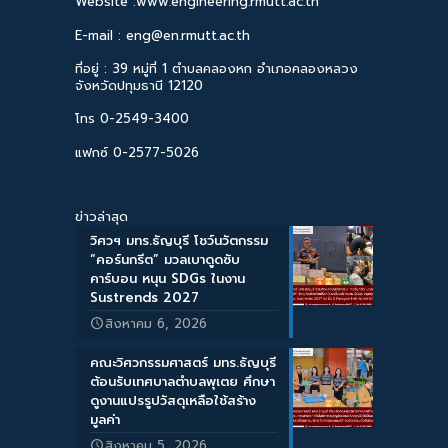
Website :www.engineering.rmutt.ac.th
E-mail : eng@en.rmutt.ac.th
ที่อยู่ : 39 หมู่ที่ 1 ตำบลคลองหก อำเภอคลองหลวง
จังหวัดปทุมธานี 12120
โทร 0-2549-3400
แฟกซ์ 0-2577-5026
ข่าวล่าสุด
วิศวฯ มทร.ธัญบุรี โชว์นวัตกรรม
“คอร์นกรีต” มวลเบาดูดซับ
คาร์บอน หนุน SDGs ในงาน
Sustrends 2027
สิงหาคม 6, 2026
คณะวิศวกรรมศาสตร์ มทร.ธัญบุรี
ต้อนรับเทศบาลตำบลพุเตย ศึกษา
ดูงานแปรรูปวัสดุเหลือใช้สร้าง
มูลค่า
สิงหาคม 5, 2026