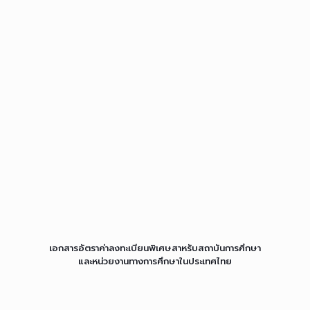
เอกสารอัตราค่
าลงทะเบียนพิเศษสาหรับสถาบั
นการศึกษา
และหน่วยงานทางการศึ
กษาในประเทศไทย