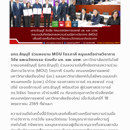
มทร.ธัญบุรี ร่วมลงนาม MOU ไตรภาคี หนุนเครือข่ายวิชาการ
วิจัย และนวัตกรรม ร่วมกับ มช. และ มจพ.
มหาวิทยาลัยเทคโนโลยี
ราชมงคลธัญบุรี (มทร.ธัญบุรี) ร่วมลงนามบันทึกข้อตกลงความร่วม
มือทางวิชาการ (MOU) ไตรภาคี ร่วมกับ คณะเทคนิคการแพทย์
มหาวิทยาลัยเชียงใหม่ (มช.) และมหาวิทยาลัยเทคโนโลยีพระจอมเกล้า
พระนครเหนือ (มจพ.) นำโดย รองศาสตราจารย์ ดร.สรพงษ์ ภวสุ
ปรีย์ รองอธิการบดี มทร.ธัญบุรี พร้อมด้วย ผู้ช่วยศาสตราจารย์
ดร.วิเชียร ไชยลาด เข้าร่วมพิธี ณ ห้องประชุมภาควิชารังสีเทคนิค
คณะเทคนิคการแพทย์ มหาวิทยาลัยเชียงใหม่ เมื่อวันจันทร์ที่ 18
พฤษภาคม 2569 ที่ผ่านมา
ความร่วมมือในครั้งนี้มีวัตถุประสงค์เพื่อสร้างเครือข่ายความร่วมมือ
ทางวิชาการ การวิจัย และนวัตกรรม โดยบูรณาการองค์ความรู้
เทคโนโลยี ทรัพยากร และบุคลากรของผู้เชี่ยวชาญจากทั้งสามสถาบัน