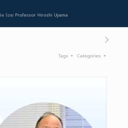
เคิล โดย Professor Hiroshi Uyama
Tags
Categories