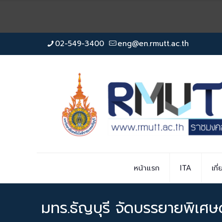
02-549-3400
eng@en.rmutt.ac.th
หน้าแรก
ITA
เกี
มทร.ธัญบุรี จัดบรรยายพิเศษ