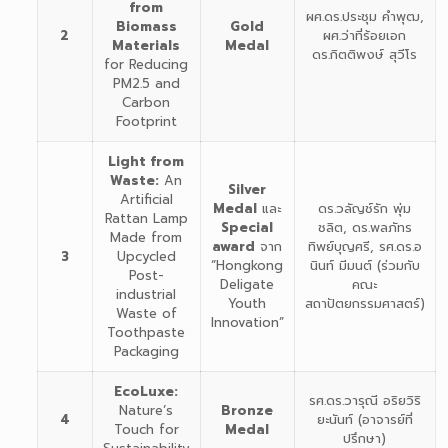
from
ผศ.ดร.ประชุม คำพุฒ,
Biomass
Gold
2
ผศ.ว่าที่ร้อยเอก
Materials
Medal
ดร.กิตติพงษ์ สุวีโร
for Reducing
PM2.5 and
Carbon
Footprint
Light from
Waste:
An
Silver
Artificial
Medal
และ
ดร.วลัญช์รัก พุ่ม
Rattan Lamp
Special
ชลิต, ดร.พลภัทร
Made from
award
จาก
ทิพย์บุญศรี, รศ.ดร.อ
3
Upcycled
“Hongkong
นินท์ มีมนต์ (ร่วมกับ
Post-
Deligate
คณะ
industrial
Youth
สถาปัตยกรรมศาสตร์)
Waste of
Innovation”
Toothpaste
Packaging
EcoLuxe:
รศ.ดร.วารุณี อริยวิริ
Nature’s
Bronze
4
ยะนันท์ (อาจารย์ที่
Touch for
Medal
ปรึกษา)