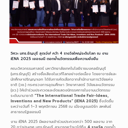
วิศวะ มทร.ธัญบุรี สุดเจ๋ง! คว้า 4 รางวัลใหญ่ระดับโลก ณ งาน
iENA 2025 เยอรมนี ตอกย้ำนวัตกรรมเพื่อความยั่งยืน
คณะวิศวกรรมศาสตร์ มหาวิทยาลัยเทคโนโลยีราชมงคลธัญบุรี
(มทร.ธัญบุรี) สร้างชื่อเสียงในเวทีโลกอย่างต่อเนื่อง โดยอาจารย์และ
นักศึกษาปริญญาเอก ได้รับการคัดเลือกจากสำนักงานการวิจัยแห่ง
ชาติ (วช.) กระทรวงการอุดมศึกษา วิทยาศาสตร์ วิจัยและนวัตกรรม
(อว.) ให้เข้าร่วมประกวดและจัดแสดงนิทรรศการในงานนวัตกรรม
ระดับนานาชาติ
“The International Trade Fair-Ideas,
Inventions and New Products” (iENA 2025)
ซึ่งจัดขึ้น
ระหว่างวันที่ 1–3 พฤศจิกายน 2568 ณ เมืองนูเรมเบิร์ก สหพันธ์
สาธารณรัฐเยอรมนี
งาน iENA 2025 มีผลงานเข้าร่วมประกวดกว่า 500 ผลงาน จาก
20 กว่าประเทศ มทร.ธัญบุรี สามารถคว้ามาได้ถึง
4 รางวัล
ตอกย้ำ