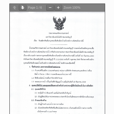
Page
1
/
6
Zoom
100%