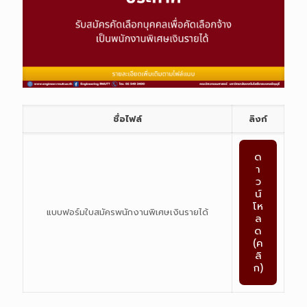
ชื่อไฟล์
ลิงก์
ด
า
ว
น์
โห
แบบฟอร์มใบสมัครพนักงานพิเศษเงินรายได้
ล
ด
(ค
ลิ
ก)