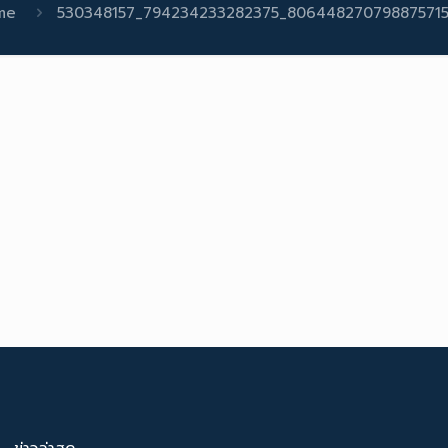
me
530348157_794234233282375_80644827079887571
ข่าวล่าสุด