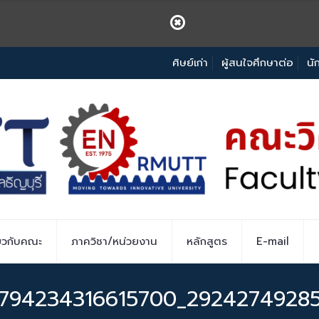
ศิษย์เก่า
ผู้สนใจศึกษาต่อ
นั
่ยวกับคณะ
ภาควิชา/หน่วยงาน
หลักสูตร
E-mail
_794234316615700_29242749285