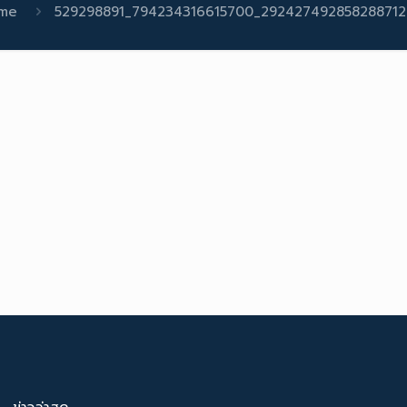
me
529298891_794234316615700_292427492858288712
ข่าวล่าสุด