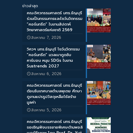
ข่าวล่าสุด
คณะวิศวกรรมศาสตร์ มทร.ธัญบุรี
ร่วมเป็นกรรมการและโชว์นวัตกรรม
“คอร์นกรีต” ในงานสัปดาห์
วิทยาศาสตร์แห่งชาติ 2569
สิงหาคม 7, 2026
วิศวฯ มทร.ธัญบุรี โชว์นวัตกรรม
“คอร์นกรีต” มวลเบาดูดซับ
คาร์บอน หนุน SDGs ในงาน
Sustrends 2027
สิงหาคม 6, 2026
คณะวิศวกรรมศาสตร์ มทร.ธัญบุรี
ต้อนรับเทศบาลตำบลพุเตย ศึกษา
ดูงานแปรรูปวัสดุเหลือใช้สร้าง
มูลค่า
สิงหาคม 5, 2026
คณะวิศวกรรมศาสตร์ มทร.ธัญบุรี
ขอเชิญฟังบรรยายพิเศษด้านพอลิ
เมอร์ชีวภาพ โดย Prof. Dr. Yuji