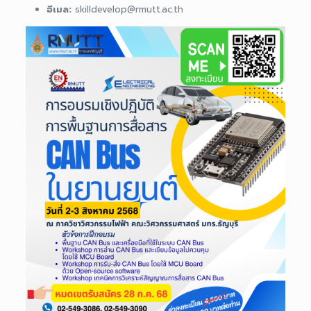
อีเมล:
skilldevelop@rmutt.ac.th