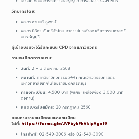
เจาะลึกเทคนิคการวิเคราะห์สัญญาณการสื่อสาร CAN Bus
วิทยากรโดย:
ผศ.ดร.ชานนท์ ชูพงษ์
ผศ.ดร.นิธิกร จันทร์หัวโทน อาจารย์ประจำคณะวิศวกรรมศาสตร์
มทร.ธัญบุรี
ผู้เข้าอบรมจะได้รับคะแนน CPD จากสภาวิศวกร
รายละเอียดการอบรม:
วันที่:
2 – 3 สิงหาคม 2568
สถานที่:
ภาควิชาวิศวกรรมไฟฟ้า คณะวิศวกรรมศาสตร์
มหาวิทยาลัยเทคโนโลยีราชมงคลธัญบุรี
ค่าลงทะเบียน:
4,500 บาท (พิเศษ! เหลือเพียง 3,000 บาท
ต่อท่าน)
หมดเขตรับสมัคร:
28 กรกฎาคม 2568
สอบถามรายละเอียดและลงทะเบียน
ได้ที่:
https://forms.gle/JVFbykFkVkipAgaJ9
โทรศัพท์:
02-549-3086 หรือ 02-549-3090