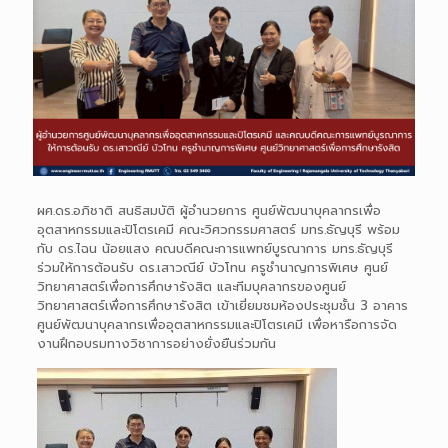
ผศ.ดร.อภิชาติ สนธิสมบัติ ผู้อำนวยการ ศูนย์พัฒนาบุคลากรเพื่อ
อุตสาหกรรมและปิโตรเคมี คณะวิศวกรรมศาสตร์ มทร.ธัญบุรี พร้อม
กับ ดร.ไฉน น้อยแสง คณบดีคณะการแพทย์บูรณาการ มทร.ธัญบุรี
ร่วมให้การต้อนรับ ดร.เสาวณีย์ บัวโทน ครูชำนาญการพิเศษ ศูนย์
วิทยาศาสตร์เพื่อการศึกษารังสิต และทีมบุคลากรของศูนย์
วิทยาศาสตร์เพื่อการศึกษารังสิต เข้าเยี่ยมชมห้องประชุมชั้น 3 อาคาร
ศูนย์พัฒนาบุคลากรเพื่ออุตสาหกรรมและปิโตรเคมี เพื่อหารือการจัด
งานฝึกอบรมทางวิชาการอย่างยั่งยืนร่วมกัน