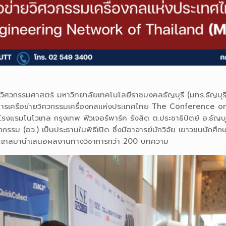
ิศวกรรมศาสตร์ มหาวิทยาลัยเทคโนโลยีราชมงคลธัญบุรี (มทร.ธัญบุรี)
ชาการเครือข่ายวิศวกรรมเครื่องกลแห่งประเทศไทย The Conferenc
 โรงแรมโนโวเทล กรุงเทพ ฟิวเจอร์พาร์ค รังสิต ต.ประชาธิปัตย์ อ.ธัญบ
รม (อว.) เป็นประธานในพิธีเปิด ซึ่งมีอาจารย์นักวิจัย เยาวชนนักศึก
งประเทสมานำเสนอผลงานทางวิชาการกว่า 200 บทความ