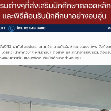
ั้นปีที่3 นำทีมโดยประธานภาควิชานายศิรธันย์ เนตรณรงค์พร จัดกิจกรรม
กรรม โดยหัวหน้าภาควิชาฯ ผศ.อารียา ตงสาลี และคณาจารย์เข้าร่วมต้อน
างแผนการเรียนและพิธีต้อนรับนักศึกษาอย่างอบอุ่น