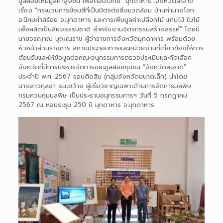
มูลฝอยให้มีมูลค่าสูงขึ้น เพื่อตอบโจทย์ “มุกดาหาร…จังหวัดสะอาด”
เรื่อง “กระบวนการย้อมสีที่เป็นมิตรต่อสิ่งแวดล้อม บ้านคำนางโอก
อ.นิคมคำสร้อย จ.มุกดาหาร และการเพิ่มมูลค่าเปลือกไม้ แก่นไม้ ใบไม้
เพื่อผลิตเป็นสีผงธรรมชาติ สำหรับงานจิตรกรรมสร้างสรรค์” โดยมี
นายวรญาณ บุญณราช ผู้ว่าราชการจังหวัดมุกดาหาร พร้อมด้วย
หัวหน้าส่วนราชการ สถานประกอบการและหน่วยงานที่เกี่ยวข้องให้การ
ต้อนรับและให้ข้อมูลต่อคณะอนุกรรมการตรวจประเมินและคัดเลือก
จังหวัดที่มีการบริหารจัดการขยะมูลฝอยชุมชน “จังหวัดสะอาด”
ประจำปี พ.ศ. 2567 รอบติดสิน (กลุ่มจังหวัดขนาดเล็ก) นำโดย
นางสาวกุลชา ธนะขว้าง ผู้เชี่ยวชาญเฉพาะด้านการจัดการมลพิษ
กรมควบคุมมลพิษ เป็นประธานอนุกรรมการฯ วันที่ 5 กรกฎาคม
2567 ณ หอประชุม 250 ปี มุกดาหาร จ.มุกดาหาร