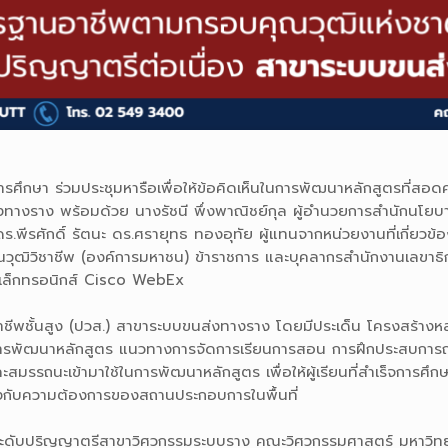
ารศึกษา ร่วมประชุมหารือเพื่อให้ข้อคิดเห็นในการพัฒนาหลักสูตรที่
งทางราง พร้อมด้วย นางรัชนี พึ่งพาณิชย์กุล ผู้อำนวยการสำนักนโย
.พีรศักดิ์ รัตนะ ดร.ศรายุทธ ทองอุทัย ผู้แทนจากหน่วยงานที่เกี่ยวข
ณวุฒิวิชาชีพ (องค์การมหาชน) ข้าราชการ และบุคลากรสำนักงานเลขาธิ
ออิเล็กทรอนิกส์ Cisco WebEx
ชาชีพชั้นสูง (ปวส.) สาขาระบบขนส่งทางราง โดยมีประเด็น โครงสร้าง
รพัฒนาหลักสูตร แนวทางการจัดการเรียนการสอน การฝึกประสบการณ์ 
มรรถนะเข้ามาใช้ในการพัฒนาหลักสูตร เพื่อให้ผู้เรียนที่สำเร็จการศึก
ตรงกับความต้องการของสถานประกอบการในพื้นที่
ตรระดับปริญญาตรีสาขาวิศวกรรมระบบราง คณะวิศวกรรมศาสตร์ มหาวิทย