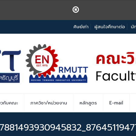
ศิษย์เก่า
ผู้สนใจศึกษาต่อ
นั
่ยวกับคณะ
ภาควิชา/หน่วยงาน
หลักสูตร
E-mail
17881493930945832_8764511947