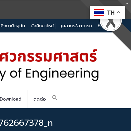
TH
กศึกษาปัจจุบัน
นักศึกษาใหม่
บุคลากร/อาจารย์
EN
Download
ติดต่อ
762667378_n