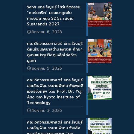
วิศวฯ มทร.ธัญบุรี โชว์นวัตกรรม
“คอร์นกรีต” มวลเบาดูดซับ
คาร์บอน หนุน SDGs ในงาน
Sustrends 2027
สิงหาคม 6, 2026
คณะวิศวกรรมศาสตร์ มทร.ธัญบุรี
ต้อนรับเทศบาลตำบลพุเตย ศึกษา
ดูงานแปรรูปวัสดุเหลือใช้สร้าง
มูลค่า
สิงหาคม 5, 2026
คณะวิศวกรรมศาสตร์ มทร.ธัญบุรี
ขอเชิญฟังบรรยายพิเศษด้านพอลิ
เมอร์ชีวภาพ โดย Prof. Dr. Yuji
Aso จาก Kyoto Institute of
Technology
สิงหาคม 3, 2026
คณะวิศวกรรมศาสตร์ มทร.ธัญบุรี
ขอเชิญฟังบรรยายพิเศษด้านสิ่ง
แวดล้อมและการเกษตร โดย