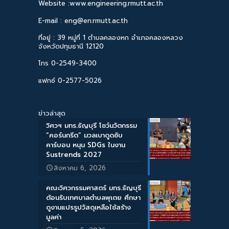
Website :www.engineering.rmutt.ac.th
E-mail : eng@en.rmutt.ac.th
ที่อยู่ : 39 หมู่ที่ 1 ตำบลคลองหก อำเภอคลองหลวง
จังหวัดปทุมธานี 12120
โทร 0-2549-3400
แฟกซ์ 0-2577-5026
ข่าวล่าสุด
วิศวฯ มทร.ธัญบุรี โชว์นวัตกรรม
“คอร์นกรีต” มวลเบาดูดซับ
คาร์บอน หนุน SDGs ในงาน
Sustrends 2027
สิงหาคม 6, 2026
คณะวิศวกรรมศาสตร์ มทร.ธัญบุรี
ต้อนรับเทศบาลตำบลพุเตย ศึกษา
ดูงานแปรรูปวัสดุเหลือใช้สร้าง
มูลค่า